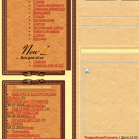
Станки
Ручной инструмент
Токарная обработка
Выжигание
Резьба
Выпиливание
Спички
Интересные сайты
Книги и журналы
Статьи
Беседка
Все для uCoz
Главная
Скрипты для uCOZ
Обновленные темы
ЕЩЕ РАЗ О БОГОРОДСКИХ
НОЖАХ
(1)
[
РУЧНОЙ ИНСТРУМЕНТ
]
30.07.2019
robertgribunov
ПЛЕТЕНИЕ ЛОЗОЙ.
(2)
[
МАСТЕР-КЛАССЫ
]
06.06.2019
Albiccia
РУЧНОЙ ФРЕЗЕР
(7)
[
СТАНКИ
]
14.11.2018
Умник
Повышаем
производительность
Подробнее/Скачать
| Дата:14.02.
предприятия по деревообработке