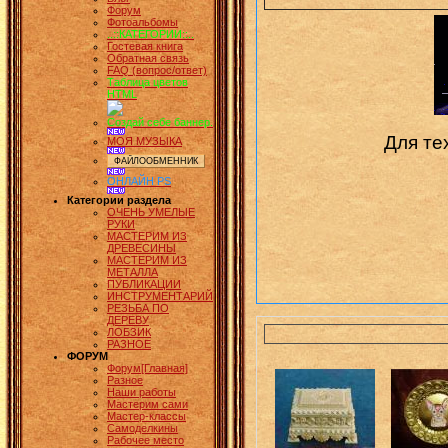
Форум
Фотоальбомы
..::КАТЕГОРИИ::..
Гостевая книга
Обратная связь
FAQ (вопрос/ответ)
Таблица цветов
HTML
Создай себе баннер.
Для те
МОЯ МУЗЫКА
ОНЛАЙН PS
Категории раздела
ОЧЕНЬ УМЕЛЫЕ
РУКИ
МАСТЕРИМ ИЗ
ДРЕВЕСИНЫ
МАСТЕРИМ ИЗ
МЕТАЛЛА
ПУБЛИКАЦИИ
ИНСТРУМЕНТАРИЙ
РЕЗЬБА ПО
ДЕРЕВУ
ЛОБЗИК
РАЗНОЕ
ФОРУМ
Форум[Главная]
Разное
Наши работы
Мастерим сами
Мастер-классы
Самоделкины
Рабочее место