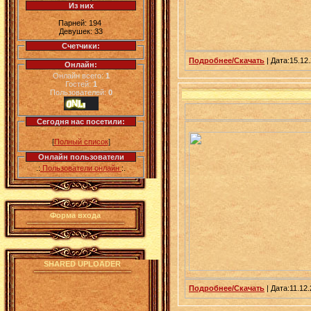
Из них
Парней: 194
Девушек: 33
Счетчики:
Подробнее/Скачать
| Дата:15.12.
Онлайн:
Онлайн всего:
1
Гостей:
1
Пользователей:
0
Сегодня нас посетили:
[
Полный список
]
Онлайн пользователи
.:
Пользователи онлайн
:.
Форма входа
SHARED UPLOADER
Подробнее/Скачать
| Дата:11.12.