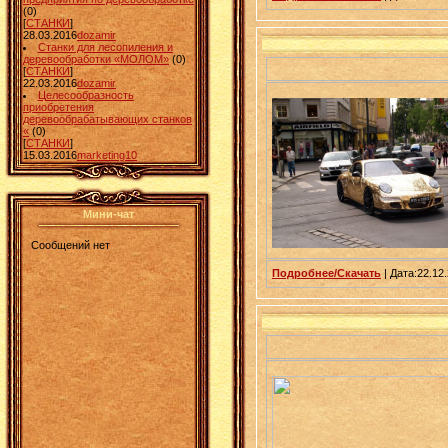
(0)
[
СТАНКИ
]
28.03.2016
dozamir
Станки для лесопиления и
деревообработки «МОЛОМ»
(0)
[
СТАНКИ
]
22.03.2016
dozamir
Целесообразность
приобретения
деревообрабатывающих станков
«
(0)
[
СТАНКИ
]
15.03.2016
marketing10
Мини-чат
Подробнее/Скачать
| Дата:22.12.