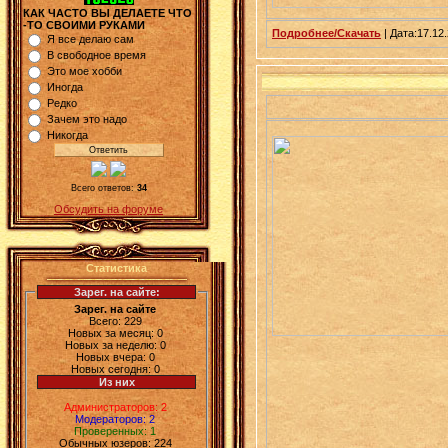
КАК ЧАСТО ВЫ ДЕЛАЕТЕ ЧТО
-ТО СВОИМИ РУКАМИ
Подробнее/Скачать
| Дата:17.12.
Я все делаю сам
В свободное время
Это мое хобби
Иногда
Редко
Зачем это надо
Никогда
Всего ответов:
34
Обсудить на форуме
Статистика
Зарег. на сайте:
Зарег. на сайте
Всего: 229
Новых за месяц: 0
Новых за неделю: 0
Новых вчера: 0
Новых сегодня: 0
Из них
Администраторов: 2
Модераторов: 2
Проверенных: 1
Обычных юзеров: 224