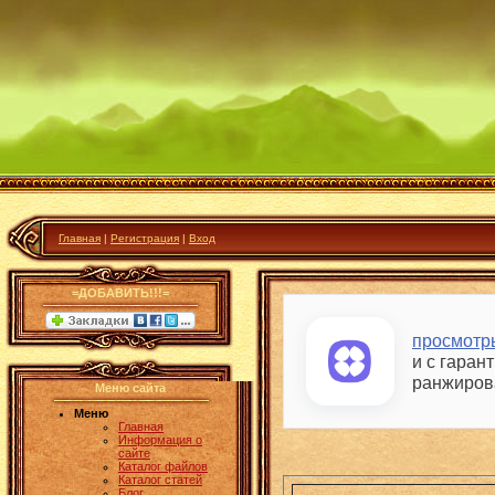
Главная
|
Регистрация
|
Вход
=ДОБАВИТЬ!!!=
просмотры
и с гаран
ранжиров
Меню сайта
Меню
Главная
Информация о
сайте
Каталог файлов
Каталог статей
Блог